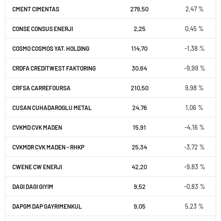
279,50
2,47 %
CMENT CIMENTAS
2,25
0,45 %
CONSE CONSUS ENERJI
114,70
-1,38 %
COSMO COSMOS YAT. HOLDING
30,64
-9,99 %
CRDFA CREDITWEST FAKTORING
210,50
9,98 %
CRFSA CARREFOURSA
24,76
1,06 %
CUSAN CUHADAROGLU METAL
15,91
-4,16 %
CVKMD CVK MADEN
25,34
-3,72 %
CVKMDR CVK MADEN - RHKP
42,20
-9,83 %
CWENE CW ENERJI
9,52
-0,83 %
DAGI DAGI GIYIM
9,05
5,23 %
DAPGM DAP GAYRIMENKUL