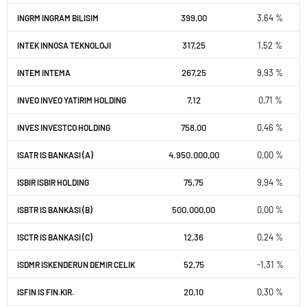
399,00
3,64 %
INGRM INGRAM BILISIM
317,25
1,52 %
INTEK INNOSA TEKNOLOJI
267,25
9,93 %
INTEM INTEMA
7,12
0,71 %
INVEO INVEO YATIRIM HOLDING
758,00
0,46 %
INVES INVESTCO HOLDING
4.950.000,00
0,00 %
ISATR IS BANKASI (A)
75,75
9,94 %
ISBIR ISBIR HOLDING
500.000,00
0,00 %
ISBTR IS BANKASI (B)
12,36
0,24 %
ISCTR IS BANKASI (C)
52,75
-1,31 %
ISDMR ISKENDERUN DEMIR CELIK
20,10
0,30 %
ISFIN IS FIN.KIR.