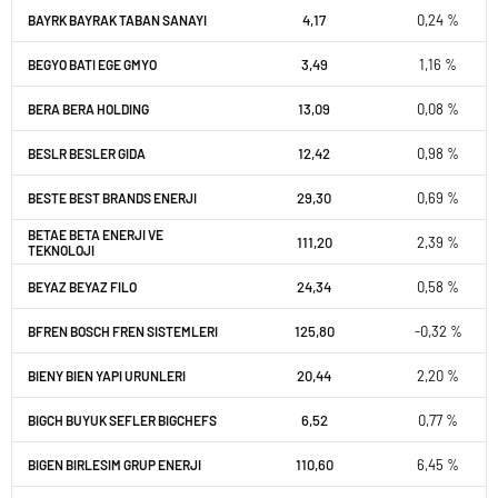
4,17
0,24 %
BAYRK BAYRAK TABAN SANAYI
3,49
1,16 %
BEGYO BATI EGE GMYO
13,09
0,08 %
BERA BERA HOLDING
12,42
0,98 %
BESLR BESLER GIDA
29,30
0,69 %
BESTE BEST BRANDS ENERJI
BETAE BETA ENERJI VE
111,20
2,39 %
TEKNOLOJI
24,34
0,58 %
BEYAZ BEYAZ FILO
125,80
-0,32 %
BFREN BOSCH FREN SISTEMLERI
20,44
2,20 %
BIENY BIEN YAPI URUNLERI
6,52
0,77 %
BIGCH BUYUK SEFLER BIGCHEFS
110,60
6,45 %
BIGEN BIRLESIM GRUP ENERJI