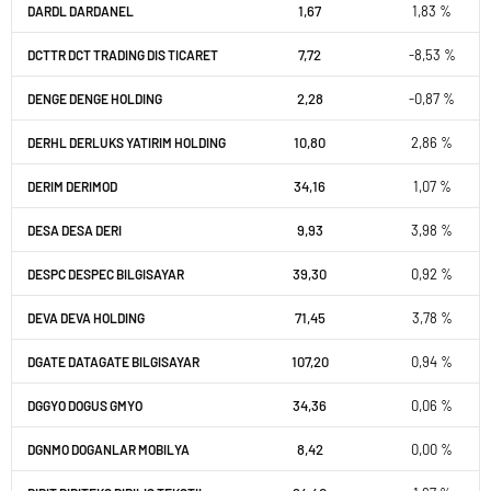
1,67
1,83 %
DARDL DARDANEL
7,72
-8,53 %
DCTTR DCT TRADING DIS TICARET
2,28
-0,87 %
DENGE DENGE HOLDING
10,80
2,86 %
DERHL DERLUKS YATIRIM HOLDING
34,16
1,07 %
DERIM DERIMOD
9,93
3,98 %
DESA DESA DERI
39,30
0,92 %
DESPC DESPEC BILGISAYAR
71,45
3,78 %
DEVA DEVA HOLDING
107,20
0,94 %
DGATE DATAGATE BILGISAYAR
34,36
0,06 %
DGGYO DOGUS GMYO
8,42
0,00 %
DGNMO DOGANLAR MOBILYA