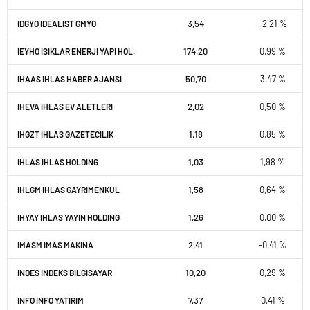
3,54
-2,21 %
IDGYO IDEALIST GMYO
174,20
0,99 %
IEYHO ISIKLAR ENERJI YAPI HOL.
50,70
3,47 %
IHAAS IHLAS HABER AJANSI
2,02
0,50 %
IHEVA IHLAS EV ALETLERI
1,18
0,85 %
IHGZT IHLAS GAZETECILIK
1,03
1,98 %
IHLAS IHLAS HOLDING
1,58
0,64 %
IHLGM IHLAS GAYRIMENKUL
1,26
0,00 %
IHYAY IHLAS YAYIN HOLDING
2,41
-0,41 %
IMASM IMAS MAKINA
10,20
0,29 %
INDES INDEKS BILGISAYAR
7,37
0,41 %
INFO INFO YATIRIM