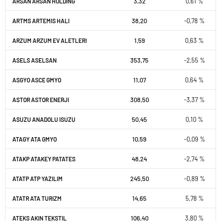
3,32
0,61 %
ARSAN ARSAN HOLDING
38,20
-0,78 %
ARTMS ARTEMIS HALI
1,59
0,63 %
ARZUM ARZUM EV ALETLERI
353,75
-2,55 %
ASELS ASELSAN
11,07
0,64 %
ASGYO ASCE GMYO
308,50
-3,37 %
ASTOR ASTOR ENERJI
50,45
0,10 %
ASUZU ANADOLU ISUZU
10,59
-0,09 %
ATAGY ATA GMYO
48,24
-2,74 %
ATAKP ATAKEY PATATES
245,50
-0,89 %
ATATP ATP YAZILIM
14,65
5,78 %
ATATR ATA TURIZM
106,40
3,80 %
ATEKS AKIN TEKSTIL