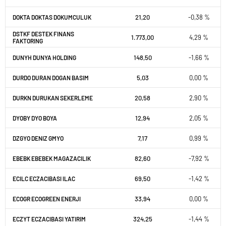
21,20
-0,38 %
DOKTA DOKTAS DOKUMCULUK
DSTKF DESTEK FINANS
1.773,00
4,29 %
FAKTORING
148,50
-1,66 %
DUNYH DUNYA HOLDING
5,03
0,00 %
DURDO DURAN DOGAN BASIM
20,58
2,90 %
DURKN DURUKAN SEKERLEME
12,94
2,05 %
DYOBY DYO BOYA
7,17
0,99 %
DZGYO DENIZ GMYO
82,60
-7,92 %
EBEBK EBEBEK MAGAZACILIK
69,50
-1,42 %
ECILC ECZACIBASI ILAC
33,94
0,00 %
ECOGR ECOGREEN ENERJI
324,25
-1,44 %
ECZYT ECZACIBASI YATIRIM