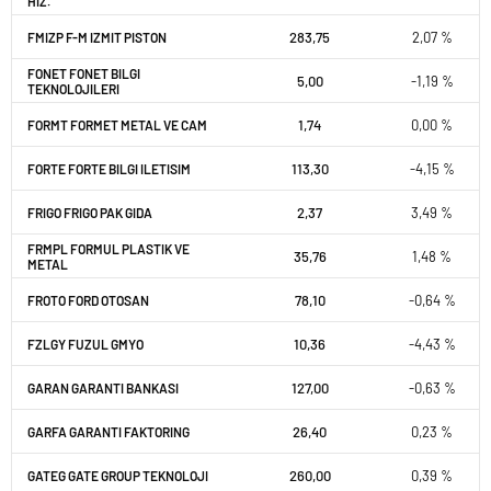
HIZ.
283,75
2,07 %
FMIZP F-M IZMIT PISTON
FONET FONET BILGI
5,00
-1,19 %
TEKNOLOJILERI
1,74
0,00 %
FORMT FORMET METAL VE CAM
113,30
-4,15 %
FORTE FORTE BILGI ILETISIM
2,37
3,49 %
FRIGO FRIGO PAK GIDA
FRMPL FORMUL PLASTIK VE
35,76
1,48 %
METAL
78,10
-0,64 %
FROTO FORD OTOSAN
10,36
-4,43 %
FZLGY FUZUL GMYO
127,00
-0,63 %
GARAN GARANTI BANKASI
26,40
0,23 %
GARFA GARANTI FAKTORING
260,00
0,39 %
GATEG GATE GROUP TEKNOLOJI