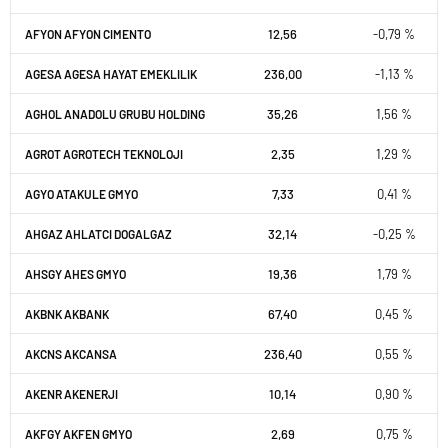
12,56
-0,79 %
AFYON AFYON CIMENTO
236,00
-1,13 %
AGESA AGESA HAYAT EMEKLILIK
35,26
1,56 %
AGHOL ANADOLU GRUBU HOLDING
2,35
1,29 %
AGROT AGROTECH TEKNOLOJI
7,33
0,41 %
AGYO ATAKULE GMYO
32,14
-0,25 %
AHGAZ AHLATCI DOGALGAZ
19,36
1,79 %
AHSGY AHES GMYO
67,40
0,45 %
AKBNK AKBANK
236,40
0,55 %
AKCNS AKCANSA
10,14
0,90 %
AKENR AKENERJI
2,69
0,75 %
AKFGY AKFEN GMYO