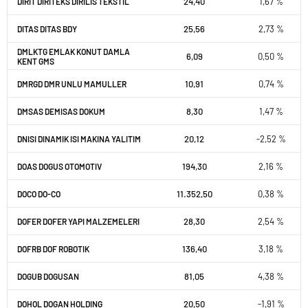
24,40
1,67 %
DIRIT DIRITEKS DIRILIS TEKSTIL
25,56
2,73 %
DITAS DITAS BDY
DMLKTG EMLAK KONUT DAMLA
6,09
0,50 %
KENT GMS
10,91
0,74 %
DMRGD DMR UNLU MAMULLER
8,30
1,47 %
DMSAS DEMISAS DOKUM
20,12
-2,52 %
DNISI DINAMIK ISI MAKINA YALITIM
194,30
2,16 %
DOAS DOGUS OTOMOTIV
11.352,50
0,38 %
DOCO DO-CO
28,30
2,54 %
DOFER DOFER YAPI MALZEMELERI
136,40
3,18 %
DOFRB DOF ROBOTIK
81,05
4,38 %
DOGUB DOGUSAN
20,50
-1,91 %
DOHOL DOGAN HOLDING