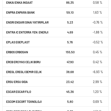
86,35
0,58 %
ENKAI ENKA INSAAT
59,10
1,63 %
ENPRA ENPARA BANK
5,23
-0,76 %
ENSRI ENSARI SINAI YATIRIMLAR
4,69
-1,88 %
ENTRA IC ENTERRA YEN. ENERJI
5,76
-0,52 %
EPLAS EGEPLAST
155,50
0,45 %
ERBOS ERBOSAN
47,90
0,42 %
ERCB ERCIYAS CELIK BORU
38,68
-6,93 %
EREGL EREGLI DEMIR CELIK
23,42
2,99 %
ERSU ERSU GIDA
45,36
1,20 %
ESCAR ESCAR FILO
5,80
0,69 %
ESCOM ESCORT TEKNOLOJI