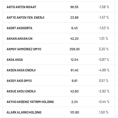
96,55
-1,58 %
AKFIS AKFEN INSAAT
23,88
-1,57 %
AKFYE AKFEN YEN. ENERJI
6,43
-1,53 %
AKGRT AKSIGORTA
42,20
1,01 %
AKHAN AKHAN UN
258,00
3,20 %
AKMGY AKMERKEZ GMYO
12,54
-0,87 %
AKSA AKSA
91,40
-4,99 %
AKSEN AKSA ENERJI
9,81
0,51 %
AKSGY AKIS GMYO
42,60
-2,92 %
AKSUE AKSU ENERJI
2,24
-0,44 %
AKYHO AKDENIZ YATIRIM HOLDING
101,80
1,50 %
ALARK ALARKO HOLDING