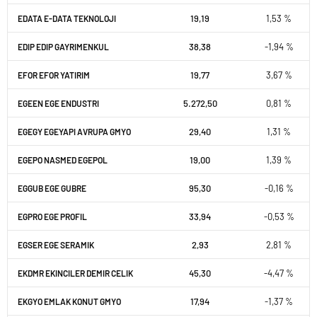
19,19
1,53 %
EDATA E-DATA TEKNOLOJI
38,38
-1,94 %
EDIP EDIP GAYRIMENKUL
19,77
3,67 %
EFOR EFOR YATIRIM
5.272,50
0,81 %
EGEEN EGE ENDUSTRI
29,40
1,31 %
EGEGY EGEYAPI AVRUPA GMYO
19,00
1,39 %
EGEPO NASMED EGEPOL
95,30
-0,16 %
EGGUB EGE GUBRE
33,94
-0,53 %
EGPRO EGE PROFIL
2,93
2,81 %
EGSER EGE SERAMIK
45,30
-4,47 %
EKDMR EKINCILER DEMIR CELIK
17,94
-1,37 %
EKGYO EMLAK KONUT GMYO