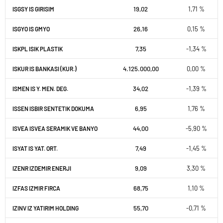
19,02
1,71 %
ISGSY IS GIRISIM
26,16
0,15 %
ISGYO IS GMYO
7,35
-1,34 %
ISKPL ISIK PLASTIK
4.125.000,00
0,00 %
ISKUR IS BANKASI (KUR.)
34,02
-1,39 %
ISMEN IS Y. MEN. DEG.
6,95
1,76 %
ISSEN ISBIR SENTETIK DOKUMA
44,00
-5,90 %
ISVEA ISVEA SERAMIK VE BANYO
7,49
-1,45 %
ISYAT IS YAT. ORT.
9,09
3,30 %
IZENR IZDEMIR ENERJI
68,75
1,10 %
IZFAS IZMIR FIRCA
55,70
-0,71 %
IZINV IZ YATIRIM HOLDING