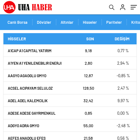
Canlı Borsa
Dövizler
Altınlar
Hisseler
Pariteler
Krit
HİSSELER
SON
DEĞİŞİM
9,18
0,77 %
A1CAP A1 CAPITAL YATIRIM
2,80
2,94 %
A1YEN A1 YENILENEBILIR ENERJI
12,87
-0,85 %
AAGYO AGAOGLU GMYO
128,50
2,47 %
ACSEL ACIPAYAM SELULOZ
32,42
9,97 %
ADEL ADEL KALEMCILIK
0,85
0,00 %
ADESE ADESE GAYRIMENKUL
55,00
-2,48 %
ADGYO ADRA GMYO
21,58
0,56 %
AEFES ANADOLU EFES