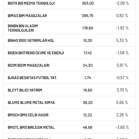
363,00
-2,09 %
BIGTK BIG MEDYA TEKNOLOJI
385,75
0,92 %
BIMAS BIM MAGAZALAR
BINBN BIN ULASIM
178,60
-1,92 %
TEKNOLOJILERI
10,30
5,32 %
BINHO 1000 YATIRIMLAR HOL.
17,42
-1,58 %
BIOEN BIOTREND CEVRE VE ENERJI
24,30
0,91 %
BIZIM BIZIM MAGAZALARI
1,74
-0,57 %
BJKAS BESIKTAS FUTBOL YAT.
19,60
3,70 %
BLCYT BILICI YATIRIM
36,20
5,66 %
BLUME BLUME METAL KIMYA
12,22
2,26 %
BMSCH BMS CELIK HASIR
46,66
-3,60 %
BMSTL BMS BIRLESIK METAL