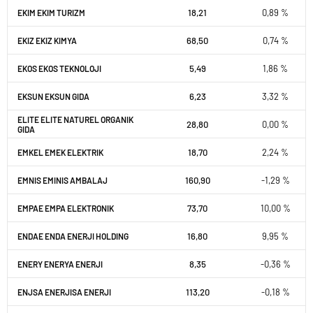
18,21
0,89 %
EKIM EKIM TURIZM
68,50
0,74 %
EKIZ EKIZ KIMYA
5,49
1,86 %
EKOS EKOS TEKNOLOJI
6,23
3,32 %
EKSUN EKSUN GIDA
ELITE ELITE NATUREL ORGANIK
28,80
0,00 %
GIDA
18,70
2,24 %
EMKEL EMEK ELEKTRIK
160,90
-1,29 %
EMNIS EMINIS AMBALAJ
73,70
10,00 %
EMPAE EMPA ELEKTRONIK
16,80
9,95 %
ENDAE ENDA ENERJI HOLDING
8,35
-0,36 %
ENERY ENERYA ENERJI
113,20
-0,18 %
ENJSA ENERJISA ENERJI