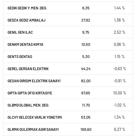
6,35
1,44 %
GEDIK GEDIK Y. MEN. DEG.
27,92
1,38 %
GEDZA GEDIZ AMBALAJ
9,75
2,52 %
GENIL GEN ILAC
10,50
0,96 %
GENKM GENTAS KIMYA
5,30
1,15 %
GENTS GENTAS
44,24
-0,63 %
GEREL GERSAN ELEKTRIK
82,00
-0,91 %
GESAN GIRISIM ELEKTRIK SANAYI
67,65
10,00 %
GIPTA GIPTA OFIS KIRTASIYE
11,70
-1,02 %
GLBMD GLOBAL MEN. DEG.
53,05
1,34 %
GLCVY GELECEK VARLIK YONETIMI
169,60
6,27 %
GLRMK GULERMAK AGIR SANAYI