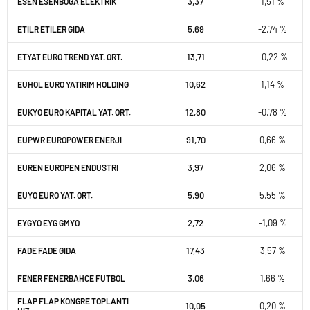
3,37
1,51 %
ESEN ESENBOGA ELEKTRIK
5,69
-2,74 %
ETILR ETILER GIDA
13,71
-0,22 %
ETYAT EURO TREND YAT. ORT.
10,62
1,14 %
EUHOL EURO YATIRIM HOLDING
12,80
-0,78 %
EUKYO EURO KAPITAL YAT. ORT.
91,70
0,66 %
EUPWR EUROPOWER ENERJI
3,97
2,06 %
EUREN EUROPEN ENDUSTRI
5,90
5,55 %
EUYO EURO YAT. ORT.
2,72
-1,09 %
EYGYO EYG GMYO
17,43
3,57 %
FADE FADE GIDA
3,06
1,66 %
FENER FENERBAHCE FUTBOL
FLAP FLAP KONGRE TOPLANTI
10,05
0,20 %