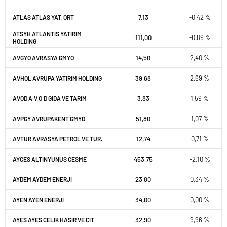
7,13
-0,42 %
ATLAS ATLAS YAT. ORT.
ATSYH ATLANTIS YATIRIM
111,00
-0,89 %
HOLDING
14,50
2,40 %
AVGYO AVRASYA GMYO
39,68
2,69 %
AVHOL AVRUPA YATIRIM HOLDING
3,83
1,59 %
AVOD A.V.O.D GIDA VE TARIM
51,80
1,07 %
AVPGY AVRUPAKENT GMYO
12,74
0,71 %
AVTUR AVRASYA PETROL VE TUR.
453,75
-2,10 %
AYCES ALTINYUNUS CESME
23,80
0,34 %
AYDEM AYDEM ENERJI
34,00
0,00 %
AYEN AYEN ENERJI
32,90
9,96 %
AYES AYES CELIK HASIR VE CIT