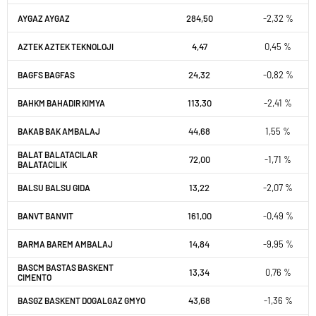
284,50
-2,32 %
AYGAZ AYGAZ
4,47
0,45 %
AZTEK AZTEK TEKNOLOJI
24,32
-0,82 %
BAGFS BAGFAS
113,30
-2,41 %
BAHKM BAHADIR KIMYA
44,68
1,55 %
BAKAB BAK AMBALAJ
BALAT BALATACILAR
72,00
-1,71 %
BALATACILIK
13,22
-2,07 %
BALSU BALSU GIDA
161,00
-0,49 %
BANVT BANVIT
14,84
-9,95 %
BARMA BAREM AMBALAJ
BASCM BASTAS BASKENT
13,34
0,76 %
CIMENTO
43,68
-1,36 %
BASGZ BASKENT DOGALGAZ GMYO