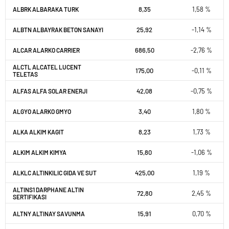
8,35
1,58 %
ALBRK ALBARAKA TURK
25,92
-1,14 %
ALBTN ALBAYRAK BETON SANAYI
686,50
-2,76 %
ALCAR ALARKO CARRIER
ALCTL ALCATEL LUCENT
175,00
-0,11 %
TELETAS
42,08
-0,75 %
ALFAS ALFA SOLAR ENERJI
3,40
1,80 %
ALGYO ALARKO GMYO
8,23
1,73 %
ALKA ALKIM KAGIT
15,80
-1,06 %
ALKIM ALKIM KIMYA
425,00
1,19 %
ALKLC ALTINKILIC GIDA VE SUT
ALTINS1 DARPHANE ALTIN
72,80
2,45 %
SERTIFIKASI
15,91
0,70 %
ALTNY ALTINAY SAVUNMA