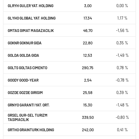
3,00
0,00 %
GLRYH GULER YAT. HOLDING
17,34
1,17 %
GLYHO GLOBAL YAT. HOLDING
46,70
-1,56 %
GMTAS GIMAT MAGAZACILIK
22,80
0,35 %
GOKNR GOKNUR GIDA
12,53
-1,49 %
GOLDA GOLDA GIDA
290,75
0,78 %
GOLTS GOLTAS CIMENTO
2,54
-0,78 %
GOODY GOOD-YEAR
25,58
0,39 %
GOZDE GOZDE GIRISIM
15,30
-1,48 %
GRNYO GARANTI YAT. ORT.
GRSEL GUR-SEL TURIZM
339,50
-0,80 %
TASIMACILIK
242,00
0,41 %
GRTHO GRAINTURK HOLDING