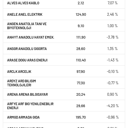
2,12
7,07 %
ALVES ALVES KABLO
124,90
2,46 %
ANELE ANEL ELEKTRIK
ANGEN ANATOLIA TANI VE
9,10
1,00 %
BIYOTEKNOLOJI
111,90
-3,78 %
ANHYT ANADOLU HAYAT EMEK.
28,60
1,35 %
ANSGR ANADOLU SIGORTA
110,40
-1,43 %
ARASE DOGU ARAS ENERJI
97,90
-0,10 %
ARCLK ARCELIK
ARDYZ ARD BILISIM
77,30
-0,77 %
TEKNOLOJILERI
20,24
0,90 %
ARENA ARENA BILGISAYAR
ARFYE ARF BIO YENILENEBILIR
29,66
-4,20 %
ENERJI
195,70
-0,96 %
ARMGD ARMADA GIDA