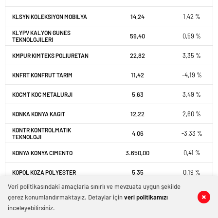
14,24
1,42 %
KLSYN KOLEKSIYON MOBILYA
KLYPV KALYON GUNES
59,40
0,59 %
TEKNOLOJILERI
22,82
3,35 %
KMPUR KIMTEKS POLIURETAN
11,42
-4,19 %
KNFRT KONFRUT TARIM
5,63
3,49 %
KOCMT KOC METALURJI
12,22
2,60 %
KONKA KONYA KAGIT
KONTR KONTROLMATIK
4,06
-3,33 %
TEKNOLOJI
3.650,00
0,41 %
KONYA KONYA CIMENTO
5,35
0,19 %
KOPOL KOZA POLYESTER
Veri politikasındaki amaçlarla sınırlı ve mevzuata uygun şekilde
68,40
-1,23 %
KORDS KORDSA TEKNIK TEKSTIL
çerez konumlandırmaktayız. Detaylar için
veri politikamızı
inceleyebilirsiniz.
12,63
0,40 %
KOTON KOTON MAGAZACILIK