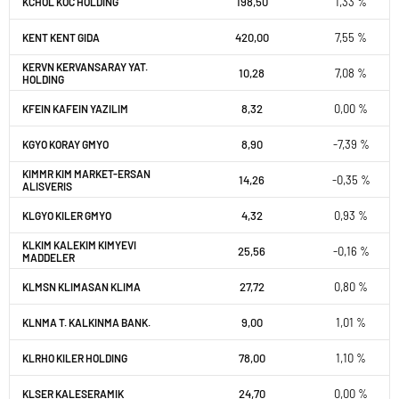
198,50
1,33 %
KCHOL KOC HOLDING
420,00
7,55 %
KENT KENT GIDA
KERVN KERVANSARAY YAT.
10,28
7,08 %
HOLDING
8,32
0,00 %
KFEIN KAFEIN YAZILIM
8,90
-7,39 %
KGYO KORAY GMYO
KIMMR KIM MARKET-ERSAN
14,26
-0,35 %
ALISVERIS
4,32
0,93 %
KLGYO KILER GMYO
KLKIM KALEKIM KIMYEVI
25,56
-0,16 %
MADDELER
27,72
0,80 %
KLMSN KLIMASAN KLIMA
9,00
1,01 %
KLNMA T. KALKINMA BANK.
78,00
1,10 %
KLRHO KILER HOLDING
24,70
0,00 %
KLSER KALESERAMIK