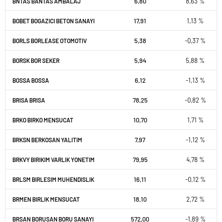
6,80
8,63 %
BNTAS BANTAS AMBALAJ
17,91
1,13 %
BOBET BOGAZICI BETON SANAYI
5,38
-0,37 %
BORLS BORLEASE OTOMOTIV
5,94
5,88 %
BORSK BOR SEKER
6,12
-1,13 %
BOSSA BOSSA
78,25
-0,82 %
BRISA BRISA
10,70
1,71 %
BRKO BIRKO MENSUCAT
7,97
-1,12 %
BRKSN BERKOSAN YALITIM
79,95
4,78 %
BRKVY BIRIKIM VARLIK YONETIM
16,11
-0,12 %
BRLSM BIRLESIM MUHENDISLIK
18,10
2,72 %
BRMEN BIRLIK MENSUCAT
572,00
-1,89 %
BRSAN BORUSAN BORU SANAYI