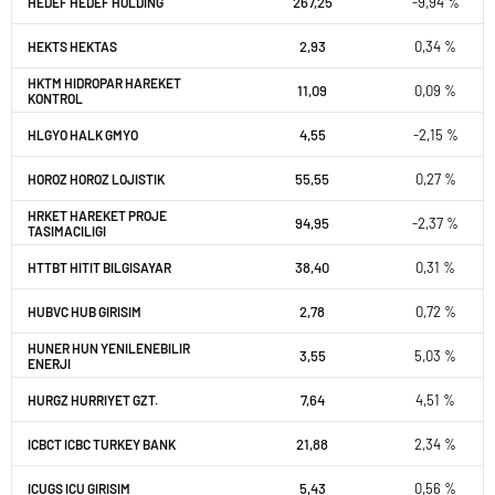
267,25
-9,94 %
HEDEF HEDEF HOLDING
2,93
0,34 %
HEKTS HEKTAS
HKTM HIDROPAR HAREKET
11,09
0,09 %
KONTROL
4,55
-2,15 %
HLGYO HALK GMYO
55,55
0,27 %
HOROZ HOROZ LOJISTIK
HRKET HAREKET PROJE
94,95
-2,37 %
TASIMACILIGI
38,40
0,31 %
HTTBT HITIT BILGISAYAR
2,78
0,72 %
HUBVC HUB GIRISIM
HUNER HUN YENILENEBILIR
3,55
5,03 %
ENERJI
7,64
4,51 %
HURGZ HURRIYET GZT.
21,88
2,34 %
ICBCT ICBC TURKEY BANK
5,43
0,56 %
ICUGS ICU GIRISIM