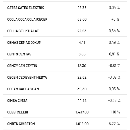
49,38
0,04 %
CATES CATES ELEKTRIK
89,00
1,48 %
CCOLA COCA COLA ICECEK
24,98
0,64 %
CELHA CELIK HALAT
4,11
0,49 %
CEMAS CEMAS DOKUM
8,85
0,91 %
CEMTS CEMTAS
12,30
-0,81 %
CEMZY CEM ZEYTIN
22,82
-0,09 %
CEOEM CEO EVENT MEDYA
39,80
0,05 %
CGCAM CAGDAS CAM
44,82
-0,36 %
CIMSA CIMSA
1.437,00
-1,10 %
CLEBI CELEBI
1.614,00
5,22 %
CMBTN CIMBETON