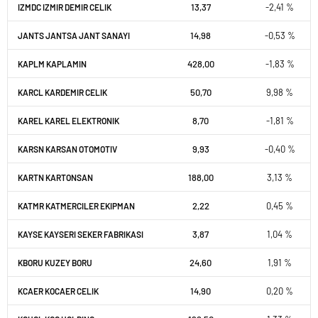
13,37
-2,41 %
IZMDC IZMIR DEMIR CELIK
14,98
-0,53 %
JANTS JANTSA JANT SANAYI
428,00
-1,83 %
KAPLM KAPLAMIN
50,70
9,98 %
KARCL KARDEMIR CELIK
8,70
-1,81 %
KAREL KAREL ELEKTRONIK
9,93
-0,40 %
KARSN KARSAN OTOMOTIV
188,00
3,13 %
KARTN KARTONSAN
2,22
0,45 %
KATMR KATMERCILER EKIPMAN
3,87
1,04 %
KAYSE KAYSERI SEKER FABRIKASI
24,60
1,91 %
KBORU KUZEY BORU
14,90
0,20 %
KCAER KOCAER CELIK