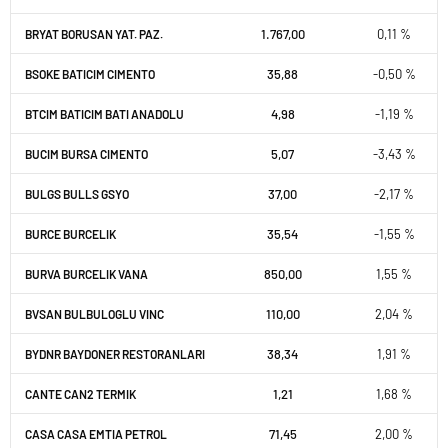
1.767,00
0,11 %
BRYAT BORUSAN YAT. PAZ.
35,88
-0,50 %
BSOKE BATICIM CIMENTO
4,98
-1,19 %
BTCIM BATICIM BATI ANADOLU
5,07
-3,43 %
BUCIM BURSA CIMENTO
37,00
-2,17 %
BULGS BULLS GSYO
35,54
-1,55 %
BURCE BURCELIK
850,00
1,55 %
BURVA BURCELIK VANA
110,00
2,04 %
BVSAN BULBULOGLU VINC
38,34
1,91 %
BYDNR BAYDONER RESTORANLARI
1,21
1,68 %
CANTE CAN2 TERMIK
71,45
2,00 %
CASA CASA EMTIA PETROL