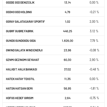
13,14
0,00 %
GSDDE GSD DENIZCILIK
4,79
-0,21 %
GSDHO GSD HOLDING
1,02
2,00 %
GSRAY GALATASARAY SPORTIF
446,25
3,12 %
GUBRF GUBRE FABRIK.
1.826,00
7,79 %
GUNDG GUNDOGDU GIDA
23,96
-0,08 %
GWIND GALATA WIND ENERJI
60,30
2,90 %
GZNMI GEZINOMI SEYAHAT
37,02
-0,48 %
HALKB T. HALK BANKASI
11,35
0,00 %
HATEK HATAY TEKSTIL
56,95
-1,81 %
HATSN HATSAN GEMI
2,64
-0,75 %
HDFGS HEDEF GIRISIM