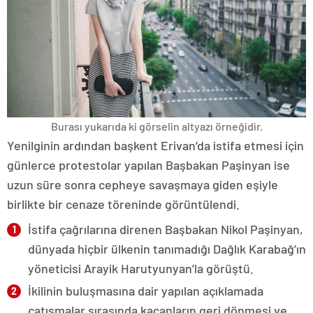
Burası yukarıda ki görselin altyazı örneğidir.
Yenilginin ardından başkent Erivan’da istifa etmesi için
günlerce protestolar yapılan Başbakan Paşinyan ise
uzun süre sonra cepheye savaşmaya giden eşiyle
birlikte bir cenaze töreninde görüntülendi.
İstifa çağrılarına direnen Başbakan Nikol Paşinyan,
dünyada hiçbir ülkenin tanımadığı Dağlık Karabağ’ın
yöneticisi Arayik Harutyunyan’la görüştü.
İkilinin buluşmasına dair yapılan açıklamada
çatışmalar sırasında kaçanların geri dönmesi ve