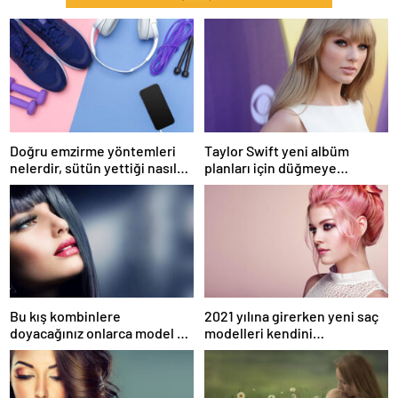
Doğru emzirme yöntemleri
Taylor Swift yeni albüm
nelerdir, sütün yettiği nasıl
planları için düğmeye
anlaşılır?
bastığını sosyal medyadan
duyurdu!
Bu kış kombinlere
2021 yılına girerken yeni saç
doyacağınız onlarca model ve
modelleri kendini
onlarca detay.
göstermeye başladı.