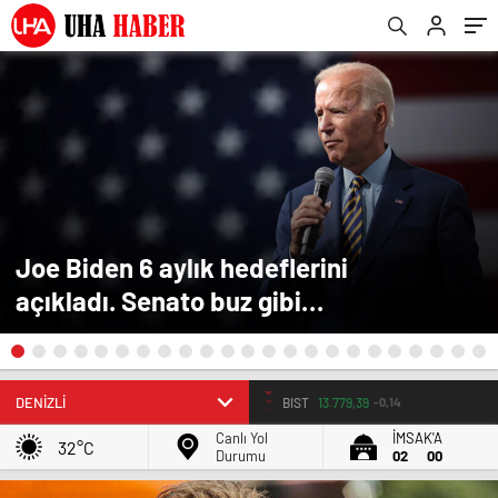
Joe Biden 6 aylık hedeflerini
açıkladı. Senato buz gibi…
BIST
13.779,39
-0,14
Canlı Yol
İMSAK'A
32°C
Durumu
02
00