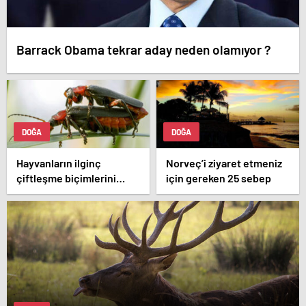
Barrack Obama tekrar aday neden olamıyor ?
DOĞA
DOĞA
Hayvanların ilginç
Norveç’i ziyaret etmeniz
çiftleşme biçimlerini
için gereken 25 sebep
National Geographic
görüntüledi.