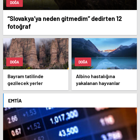
DOĞA
“Slovakya’ya neden gitmedim” dedirten 12
fotoğraf
DOĞA
DOĞA
Bayram tatilinde
Albino hastalığına
gezilecek yerler
yakalanan hayvanlar
EMTIA