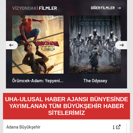
VİZYONDAKİ
FİLMLER
DİĞER FİLMLER
Örümcek-Adam: Yepyeni Bir Gün
The Odyssey
UHA-ULUSAL HABER AJANSI BÜNYESİNDE
YAYIMLANAN TÜM BÜYÜKŞEHİR HABER
SİTELERİMİZ
Adana Büyükşehir