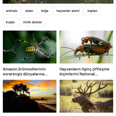
animals
aslan
boğa
hayvanlar alemi
kaplan
kuşlar
minik dostlar
Amazon örümceklerinin
Hayvanların ilginç çiftleşme
esrarengiz dünyalarına
biçimlerini National
gitmeye hazır olun.
Geographic görüntüledi.