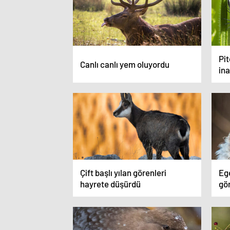
Pi
Canlı canlı yem oluyordu
in
Çift başlı yılan görenleri
Ege
hayrete düşürdü
gö