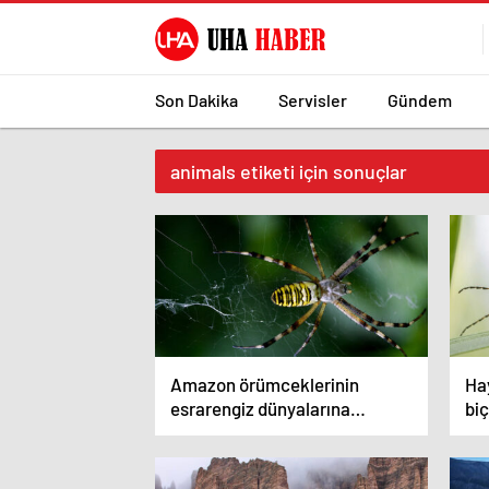
Son Dakika
Servisler
Gündem
animals etiketi için sonuçlar
Amazon örümceklerinin
Hay
esrarengiz dünyalarına
biç
gitmeye hazır olun.
Ge