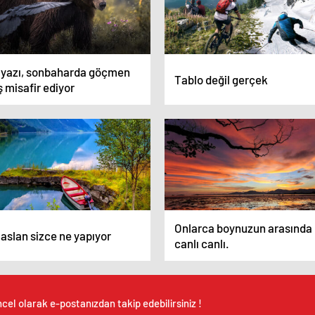
lyazı, sonbaharda göçmen
Tablo değil gerçek
 misafir ediyor
Onlarca boynuzun arasında
aslan sizce ne yapıyor
canlı canlı.
cel olarak e-postanızdan takip edebilirsiniz !