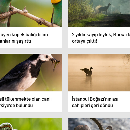
üyen köpek balığı bilim
2 yıldır kayıp leylek, Bursa’d
anlarını şaşırttı
ortaya çıktı!
sli tükenmekte olan canlı
İstanbul Boğazı’nın asıl
rkiye’de bulundu
sahipleri geri döndü