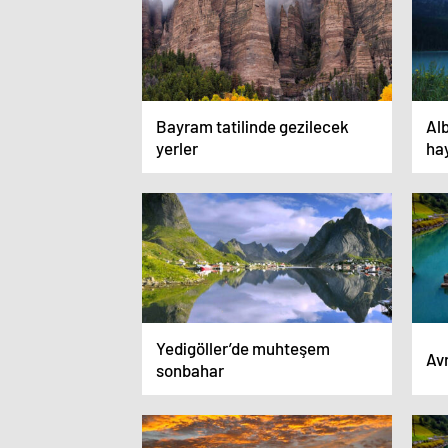
Bayram tatilinde gezilecek
Al
yerler
ha
Yedigöller’de muhteşem
Avr
sonbahar