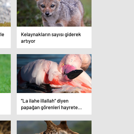
le
Kelaynakların sayısı giderek
artıyor
”La ilahe illallah” diyen
papağan görenleri hayrete
düşürüyor