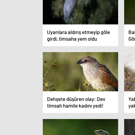
Uyarılara aldırış etmeyip göle
Bal
girdi, timsaha yem oldu
Gör
in
Dehşete düşüren olay: Dev
Ya
timsah hamile kadını yedi!
ya
dü