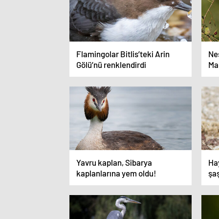
Flamingolar Bitlis’teki Arin
Nes
Gölü’nü renklendirdi
Ma
Yavru kaplan, Sibarya
Ha
kaplanlarına yem oldu!
şa