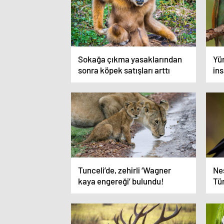
Sokağa çıkma yasaklarından
Yür
sonra köpek satışları arttı
ins
Tunceli’de, zehirli ‘Wagner
Ne
kaya engereği’ bulundu!
Tü