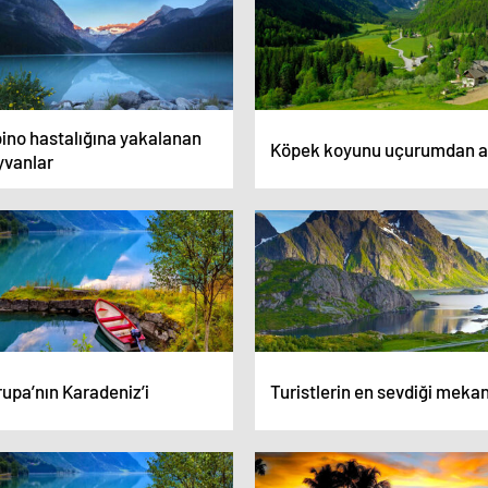
bino hastalığına yakalanan
Köpek koyunu uçurumdan at
yvanlar
upa’nın Karadeniz’i
Turistlerin en sevdiği mekan