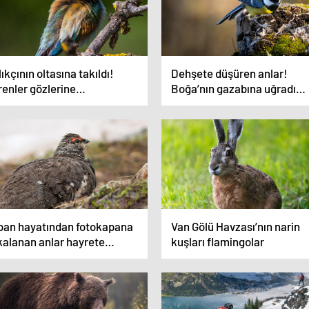
ıkçının oltasına takıldı!
Dehşete düşüren anlar!
enler gözlerine
Boğa’nın gazabına uğradı…
anamadı…
ban hayatından fotokapana
Van Gölü Havzası’nın narin
kalanan anlar hayrete
kuşları flamingolar
şürdü