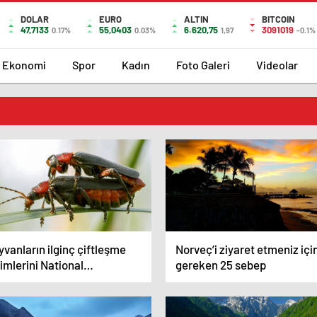
DOLAR
EURO
ALTIN
BITCOIN
47,7133
55,0403
6.620,75
3091019
0.17%
0.03%
1,97
-0.1%
Ekonomi
Spor
Kadın
Foto Galeri
Videolar
vanların ilginç çiftleşme
Norveç’i ziyaret etmeniz içi
imlerini National
gereken 25 sebep
ographic görüntüledi.