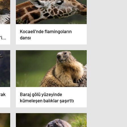
Kocaeli’nde flamingoların
’i
dansı
rak
Baraj gölü yüzeyinde
kümeleşen balıklar şaşırttı