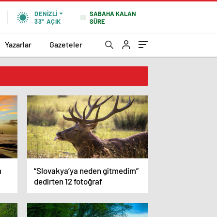
SABAHA KALAN
DENIZLI
SÜRE
33°
AÇIK
Yazarlar
Gazeteler
n
“Slovakya’ya neden gitmedim”
dedirten 12 fotoğraf