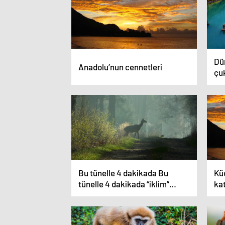
Dü
Anadolu’nun cennetleri
çu
Bu tünelle 4 dakikada Bu
Kü
tünelle 4 dakikada “iklim”
kat
değişecek