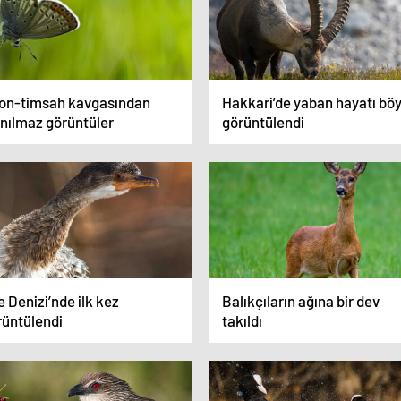
ton-timsah kavgasından
Hakkari’de yaban hayatı böy
anılmaz görüntüler
görüntülendi
 Denizi’nde ilk kez
Balıkçıların ağına bir dev
rüntülendi
takıldı