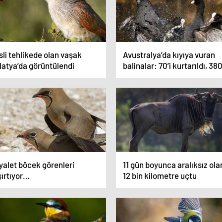
li tehlikede olan vaşak
Avustralya’da kıyıya vuran
latya’da görüntülendi
balinalar: 70’i kurtarıldı, 380
öldü
yalet böcek görenleri
11 gün boyunca aralıksız ola
şırtıyor…
12 bin kilometre uçtu