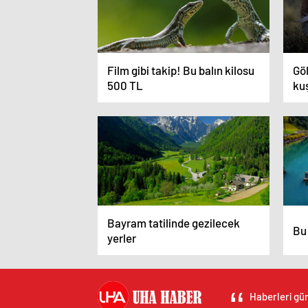
Film gibi takip! Bu balın kilosu
Gö
500 TL
kuş
Bayram tatilinde gezilecek
Bu 
yerler
Haberleri gün