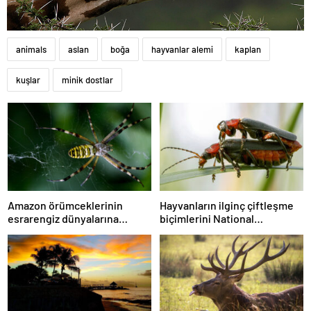
animals
aslan
boğa
hayvanlar alemi
kaplan
kuşlar
minik dostlar
Amazon örümceklerinin
Hayvanların ilginç çiftleşme
esrarengiz dünyalarına
biçimlerini National
gitmeye hazır olun.
Geographic görüntüledi.