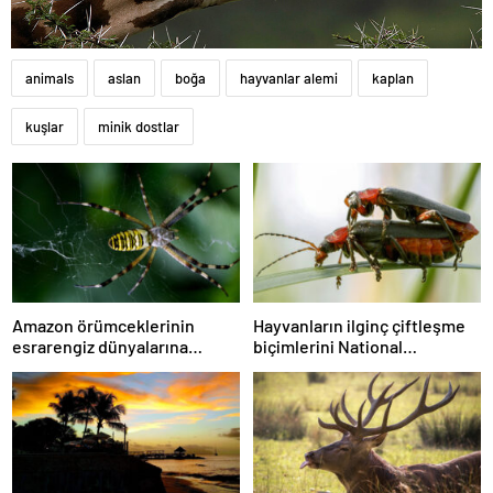
animals
aslan
boğa
hayvanlar alemi
kaplan
kuşlar
minik dostlar
Amazon örümceklerinin
Hayvanların ilginç çiftleşme
esrarengiz dünyalarına
biçimlerini National
gitmeye hazır olun.
Geographic görüntüledi.