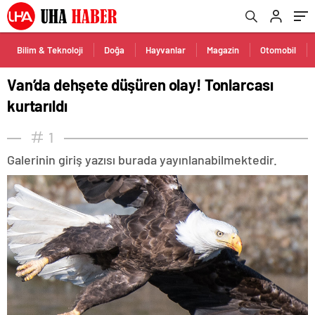
Bilim & Teknoloji
Doğa
Hayvanlar
Magazin
Otomobil
Van’da dehşete düşüren olay! Tonlarcası
kurtarıldı
1
Galerinin giriş yazısı burada yayınlanabilmektedir.