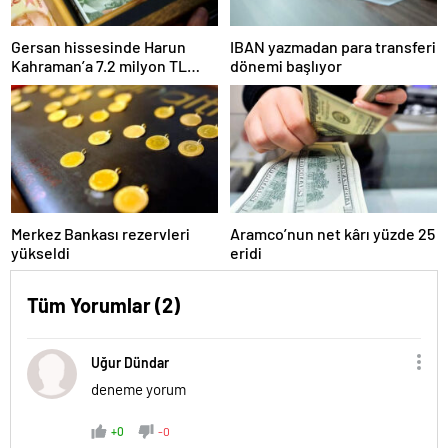
Gersan hissesinde Harun
IBAN yazmadan para transferi
Kahraman’a 7.2 milyon TL
dönemi başlıyor
para cezası
Merkez Bankası rezervleri
Aramco’nun net kârı yüzde 25
yükseldi
eridi
Tüm Yorumlar (2)
Uğur Dündar
deneme yorum
+0
-0