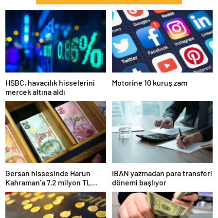
HSBC, havacılık hisselerini
Motorine 10 kuruş zam
mercek altına aldı
Gersan hissesinde Harun
IBAN yazmadan para transferi
Kahraman’a 7.2 milyon TL
dönemi başlıyor
para cezası